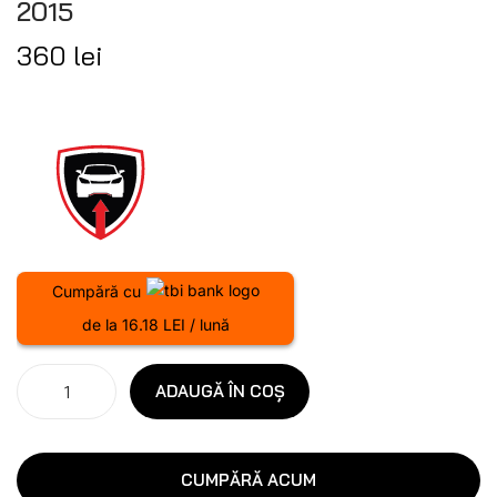
2015
360
lei
Cumpără cu
de la 16.18 LEI / lună
ADAUGĂ ÎN COȘ
CUMPĂRĂ ACUM