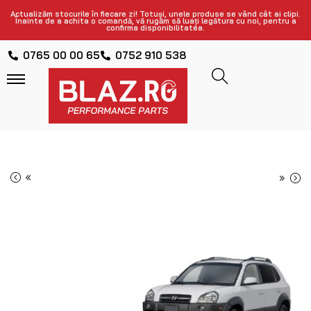
Actualizăm stocurile în fiecare zi! Totuși, unele produse se vând cât ai clipi.
Înainte de a achita o comandă, vă rugăm să luați legătura cu noi, pentru a
confirma disponibilitatea.
0765 00 00 65
0752 910 538
«
»