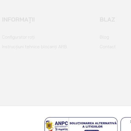
INFORMAȚII
BLAZ
Configurator roți
Blog
Instrucțiuni tehnice blocanți ARB
Contact