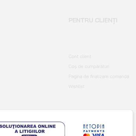
PENTRU CLIENȚI
Cont client
Coș de cumpărături
Pagina de finalizare comandă
Wishlist