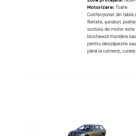
Motorizare:
Toate
Confecționat din tablă 
filetate, șuruburi, piuli
scutului de motor este s
blochează murdăria sau o
pentru deszăpezire sau c
până la rulmenți, curele 