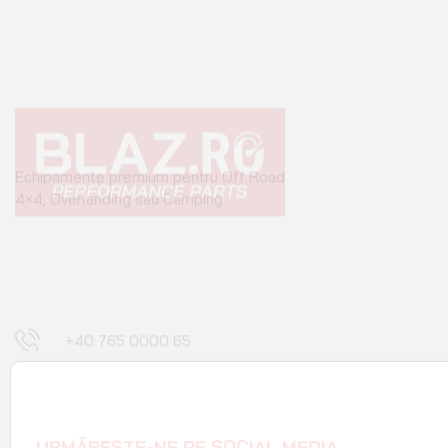
Echipamente premium pentru Off Road
4×4, Overlanding sau Camping.
+40 765 0000 65
+40 752 910 538
contact@blaz.ro
Luni - Vineri: 09:00 - 17:00
URMĂREȘTE-NE PE SOCIAL MEDIA