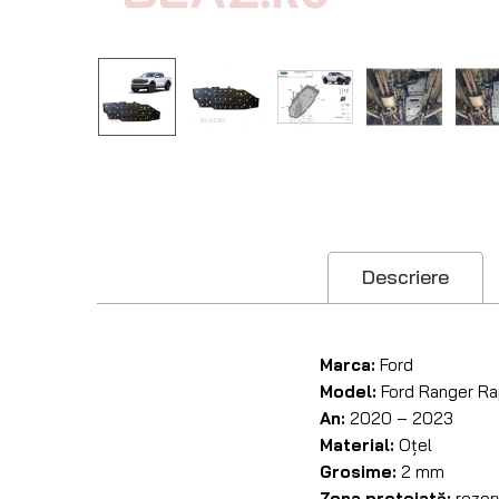
Descriere
Marca:
Ford
Model:
Ford Ranger Ra
An:
2020 – 2023
Material:
Oțel
Grosime:
2 mm
Zona protejată:
rezer