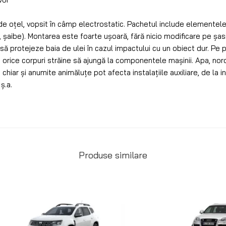
de oțel, vopsit în câmp electrostatic. Pachetul include elemente
țe, șaibe). Montarea este foarte ușoară, fără nicio modificare pe șas
ă protejeze baia de ulei în cazul impactului cu un obiect dur. Pe p
rice corpuri străine să ajungă la componentele mașinii. Apa, noroiu
hiar și anumite animăluțe pot afecta instalațiile auxiliare, de la in
ș.a.
Produse similare