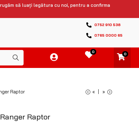
 rugăm să luați legătura cu noi, pentru a confirma
0752 910 538
0765 0000 65
0
0
Caută
anger Raptor
«
»
 Ranger Raptor