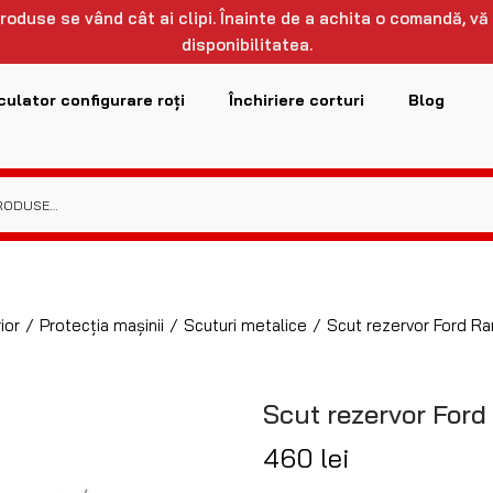
 produse se vând cât ai clipi. Înainte de a achita o comandă, vă
disponibilitatea.
culator configurare roți
Închiriere corturi
Blog
ior
/
Protecția mașinii
/
Scuturi metalice
/
Scut rezervor Ford R
Scut rezervor Ford
460
lei