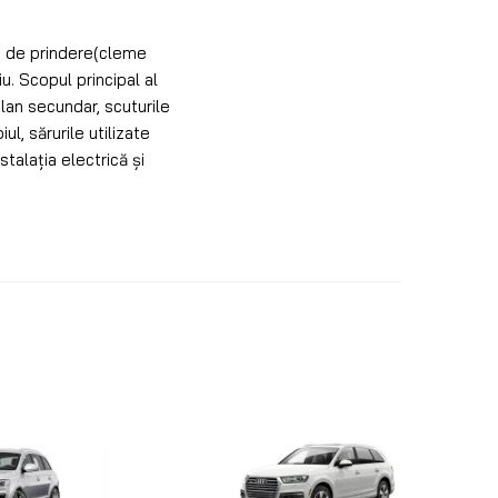
le de prindere(cleme
iu. Scopul principal al
lan secundar, scuturile
l, sărurile utilizate
stalația electrică și