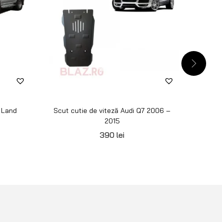
 Land
Scut cutie de viteză Audi Q7 2006 –
Scu
2015
390
lei