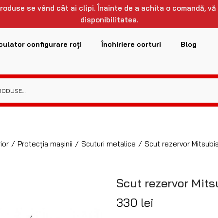
 produse se vând cât ai clipi. Înainte de a achita o comandă, vă
disponibilitatea.
culator configurare roți
Închiriere corturi
Blog
ior
/
Protecția mașinii
/
Scuturi metalice
/
Scut rezervor Mitsub
Scut rezervor Mits
330
lei