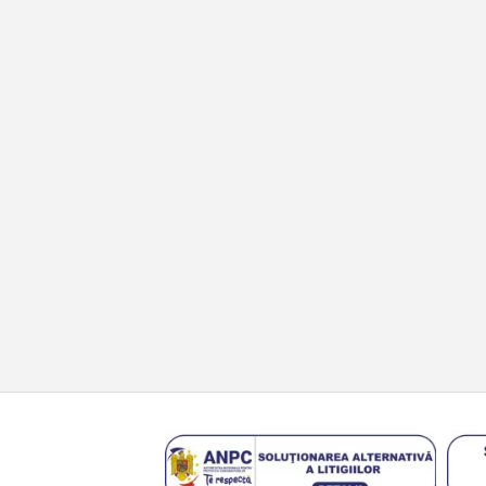
INFORMAȚII
BLAZ
Configurator roți
Blog
Instrucțiuni tehnice blocanți ARB
Contact