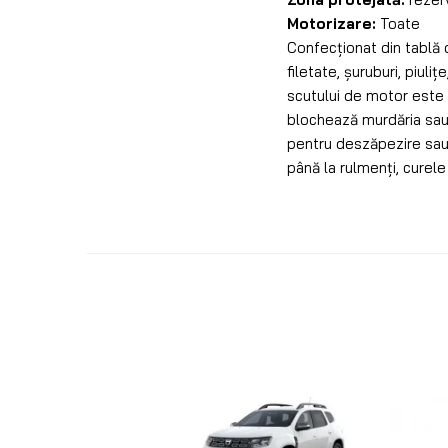
Motorizare:
Toate
Confecționat din tablă 
filetate, șuruburi, piuli
scutului de motor este s
blochează murdăria sau o
pentru deszăpezire sau c
până la rulmenți, curele 