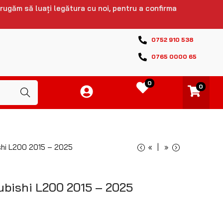
 rugăm să luați legătura cu noi, pentru a confirma
0752 910 538
0765 0000 65
0
0
Caută
ishi L200 2015 – 2025
«
»
ubishi L200 2015 – 2025