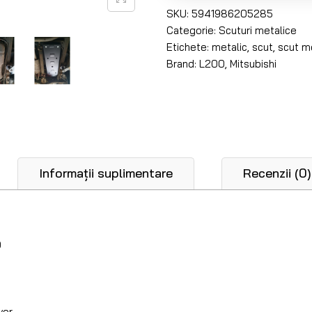
SKU:
5941986205285
Categorie:
Scuturi metalice
Etichete:
metalic
,
scut
,
scut m
Brand:
L200
,
Mitsubishi
Informații suplimentare
Recenzii (0)
0
vor