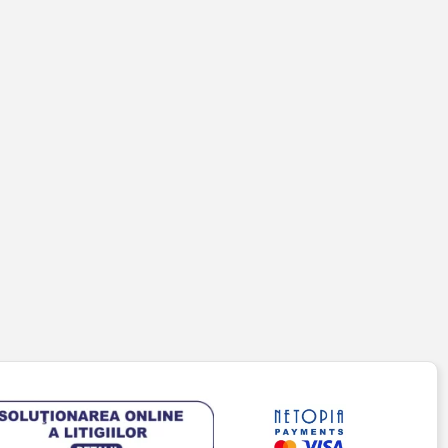
PENTRU CLIENȚI
Cont client
Coș de cumpărături
Pagina de finalizare comandă
Wishlist