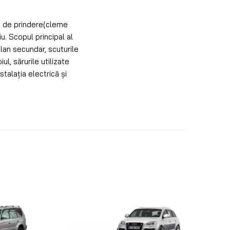
le de prindere(cleme
iu. Scopul principal al
lan secundar, scuturile
l, sărurile utilizate
stalația electrică și