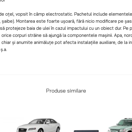
de oțel, vopsit în câmp electrostatic. Pachetul include elemente
țe, șaibe). Montarea este foarte ușoară, fără nicio modificare pe șas
ă protejeze baia de ulei în cazul impactului cu un obiect dur. Pe p
rice corpuri străine să ajungă la componentele mașinii. Apa, noroiu
hiar și anumite animăluțe pot afecta instalațiile auxiliare, de la in
ș.a.
Produse similare