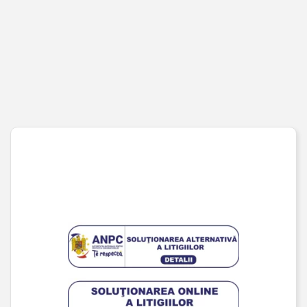
Cont client
Coș de cumpărături
Pagina de finalizare comandă
Wishlist
URMĂREȘTE-NE PE SOCIAL MEDIA