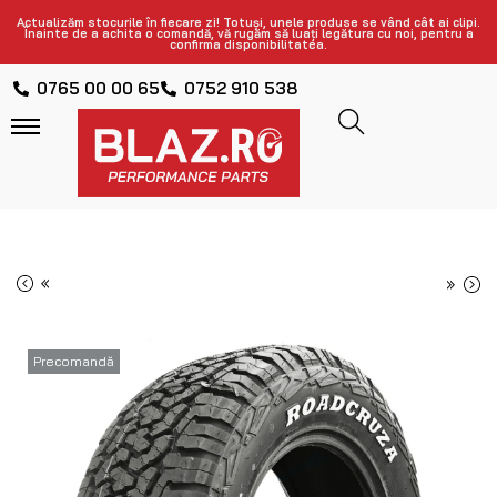
Actualizăm stocurile în fiecare zi! Totuși, unele produse se vând cât ai clipi.
Înainte de a achita o comandă, vă rugăm să luați legătura cu noi, pentru a
confirma disponibilitatea.
0765 00 00 65
0752 910 538
«
»
Precomandă