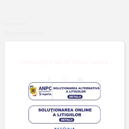
Coș de cumpărături
Pagina de finalizare comandă
Wishlist
URMĂREȘTE-NE PE SOCIAL MEDIA