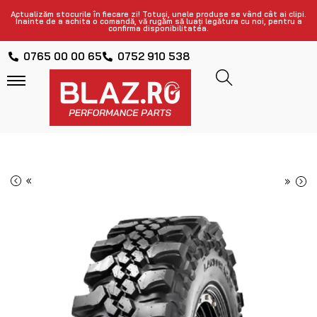
Actualizăm stocurile în fiecare zi! Totuși, unele produse se vând cât ai clipi.
Înainte de a achita o comandă, vă rugăm să luați legătura cu noi, pentru a
confirma disponibilitatea.
0765 00 00 65
0752 910 538
«
»