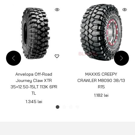
Anvelopa Off-Road
MAXXIS CREEPY
Journey Claw XTR
CRAWLER M8090 38/13
35×12.50-15LT 113K 6PR
R15
TL
1.182
lei
1.345
lei