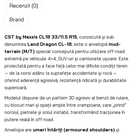
Recenzii (0)
Brand
CST by Maxxis CL18 33/11.5 R15
, cunoscută și sub
denumirea
Land Dragon CL-18
, este o anvelopă
mud-
terrain (M/T)
special concepută pentru utilizare off-road
extremă pe vehicule 4×4, SUV-uri și camionete ușoare. Este
proiectată pentru a face față celor mai dificile condiții teren
— de la noroi adânc la suprafețe accidentate și rocă —
oferind aderență agresivă, rezistență ridicată și durabilitate
superioară.
Modelul dispune de un pattern 3D agresiv al benzii de rulare,
cu blocuri mari și spații ample între crampoane, care „prind”
noroiul, pietrele și solul instabil, transformând tracțiunea în
putere reală în off-road.
Anvelopa are
umeri întăriți (armoured shoulders)
și