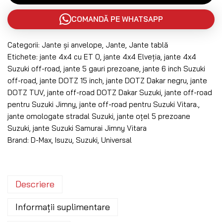
COMANDĂ PE WHATSAPP
Categorii:
Jante și anvelope
,
Jante
,
Jante tablă
Etichete:
jante 4x4 cu ET 0
,
jante 4x4 Elveția
,
jante 4x4
Suzuki off-road
,
jante 5 gauri prezoane
,
jante 6 inch Suzuki
off-road
,
jante DOTZ 15 inch
,
jante DOTZ Dakar negru
,
jante
DOTZ TUV
,
jante off-road DOTZ Dakar Suzuki
,
jante off-road
pentru Suzuki Jimny
,
jante off-road pentru Suzuki Vitara.
,
jante omologate stradal Suzuki
,
jante oțel 5 prezoane
Suzuki
,
jante Suzuki Samurai Jimny Vitara
Brand:
D-Max
,
Isuzu
,
Suzuki
,
Universal
Descriere
Informații suplimentare