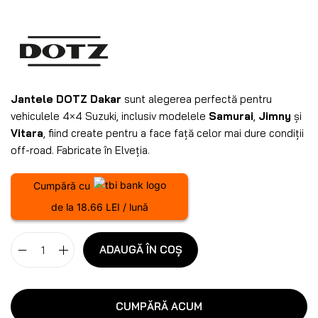
Jantele DOTZ Dakar
sunt alegerea perfectă pentru
vehiculele 4×4 Suzuki, inclusiv modelele
Samurai
,
Jimny
și
Vitara
, fiind create pentru a face față celor mai dure condiții
off-road. Fabricate în Elveția.
Cumpără cu
de la 18.66 LEI / lună
ADAUGĂ ÎN COȘ
CUMPĂRĂ ACUM