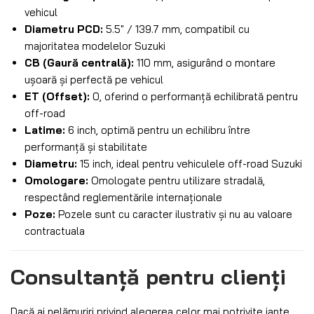
vehicul
Diametru PCD:
5.5″ / 139.7 mm, compatibil cu
majoritatea modelelor Suzuki
CB (Gaură centrală):
110 mm, asigurând o montare
ușoară și perfectă pe vehicul
ET (Offset):
0, oferind o performanță echilibrată pentru
off-road
Latime:
6 inch, optimă pentru un echilibru între
performanță și stabilitate
Diametru:
15 inch, ideal pentru vehiculele off-road Suzuki
Omologare:
Omologate pentru utilizare stradală,
respectând reglementările internaționale
Poze:
Pozele sunt cu caracter ilustrativ și nu au valoare
contractuala
Consultanță pentru clienți
Dacă ai nelămuriri privind alegerea celor mai potrivite jante