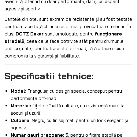
aventură, oferind nu doar performanță, dar și un aspect
agresiv și sportiv.
Jantele din oțel sunt extrem de rezistente și au fost testate
pentru a face față chiar și celor mai provocatoare terenuri. În
plus,
DOTZ Dakar
sunt omologate pentru
funcționare
stradală
, ceea ce le face potrivite atât pentru drumurile
publice, cât și pentru traseele off-road, fără a face niciun
compromis la siguranță și fiabilitate.
Specificatii tehnice:
Model:
Triangular, cu design special conceput pentru
performanțe off-road
Material:
Oțel de înaltă calitate, cu rezistență mare la
șocuri și uzură
Culoare:
Negru, cu finisaj mat, pentru un look elegant și
agresiv
Număr gauri prezoane:
5, pentru o fixare stabilă pe