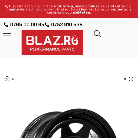
Actualizăm stocurile în fiecare zi! Totuși, unele produse se vând cât ai clipi.
Înainte de a achita o comandă, vă rugăm să luați legătura cu noi, pentru a
confirma disponibilitatea.
0765 00 00 65
0752 910 538
«
»