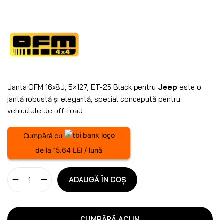
Janta OFM 16x8J, 5×127, ET-25 Black pentru
Jeep
este o
jantă robustă și elegantă, special concepută pentru
vehiculele de off-road.
Cumpără cu
de la 15.64 LEI / lună
ADAUGĂ ÎN COȘ
CUMPĂRĂ ACUM