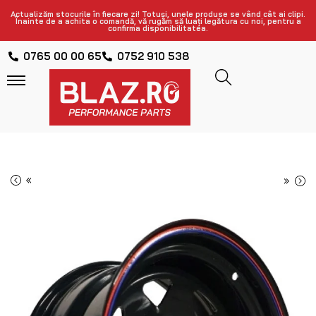
Actualizăm stocurile în fiecare zi! Totuși, unele produse se vând cât ai clipi.
Înainte de a achita o comandă, vă rugăm să luați legătura cu noi, pentru a
confirma disponibilitatea.
0765 00 00 65
0752 910 538
«
»