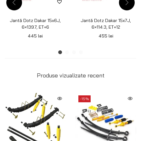
Jantă Dotz Dakar 15x6J,
Jantă Dotz Dakar 15x7J,
6×139.7, ET+6
6×114.3, ET+12
445
lei
455
lei
Produse vizualizate recent
-15%