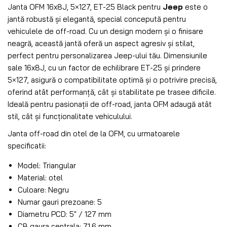
Janta OFM 16x8J, 5×127, ET-25 Black pentru
Jeep
este o
jantă robustă și elegantă, special concepută pentru
vehiculele de off-road. Cu un design modern și o finisare
neagră, această jantă oferă un aspect agresiv și stilat,
perfect pentru personalizarea Jeep-ului tău. Dimensiunile
sale 16x8J, cu un factor de echilibrare ET-25 și prindere
5×127, asigură o compatibilitate optimă și o potrivire precisă,
oferind atât performanță, cât și stabilitate pe trasee dificile.
Ideală pentru pasionații de off-road, janta OFM adaugă atât
stil, cât și funcționalitate vehiculului.
Janta off-road din otel de la OFM, cu urmatoarele
specificatii:
Model: Triangular
Material: otel
Culoare: Negru
Numar gauri prezoane: 5
Diametru PCD: 5″ / 127 mm
CB gaura centrala: 71.6 mm