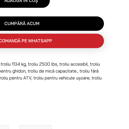
ADAUGĂ ÎN COȘ
CUMPĂRĂ ACUM
COMANDĂ PE WHATSAPP
,
troliu 1134 kg
,
troliu 2500 lbs
,
troliu accesibil
,
troliu
pentru ghidon
,
troliu de mică capacitate.
,
troliu fără
roliu pentru ATV
,
troliu pentru vehicule ușoare
,
troliu