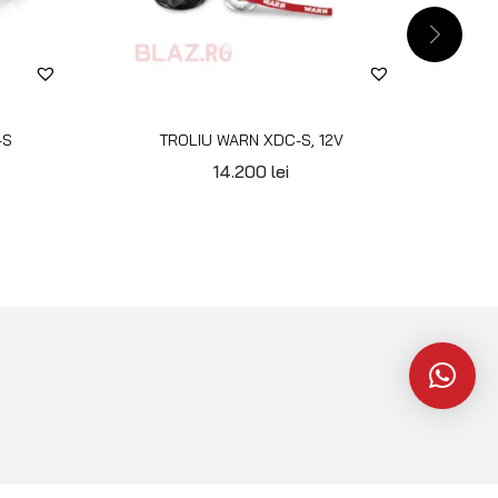
-S
TROLIU WARN XDC-S, 12V
TROL
14.200
lei
PENTRU CLIENȚI
Cont client