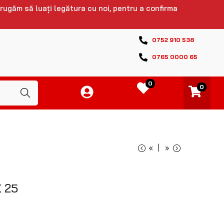
 rugăm să luați legătura cu noi, pentru a confirma
0752 910 538
0765 0000 65
0
0
Caută
«
»
 25