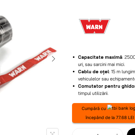
Capacitate maximă
: 2500
uri, sau sarcini mai mici.
Cablu de oțel
: 15 m lungi
vehiculelor sau echipament
Comutator pentru ghidon
timpul utilizării.
Cumpără cu
începând de la 77.68 LEI