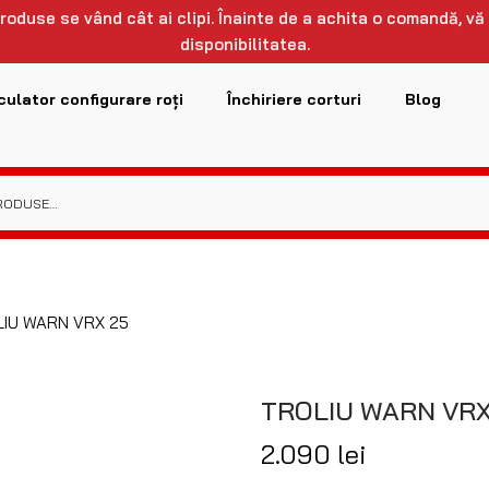
 produse se vând cât ai clipi. Înainte de a achita o comandă, vă
disponibilitatea.
culator configurare roți
Închiriere corturi
Blog
IU WARN VRX 25
TROLIU WARN VRX
2.090
lei