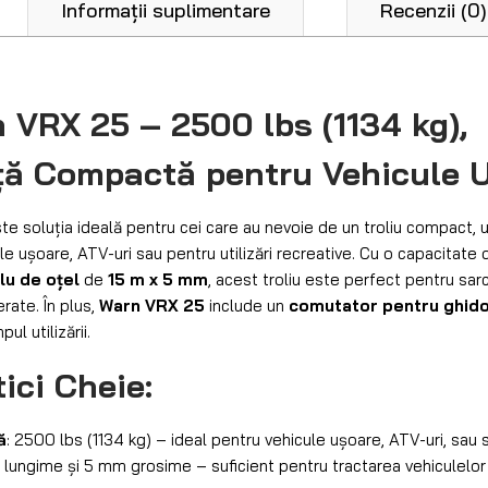
Informații suplimentare
Recenzii (0)
n VRX 25 – 2500 lbs (1134 kg),
ță Compactă pentru Vehicule 
te soluția ideală pentru cei care au nevoie de un troliu compact, uș
e ușoare, ATV-uri sau pentru utilizări recreative. Cu o capacitate 
lu de oțel
de
15 m x 5 mm
, acest troliu este perfect pentru sar
erate. În plus,
Warn VRX 25
include un
comutator pentru ghid
ul utilizării.
ici Cheie:
ă
: 2500 lbs (1134 kg) – ideal pentru vehicule ușoare, ATV-uri, sau s
m lungime și 5 mm grosime – suficient pentru tractarea vehiculelo