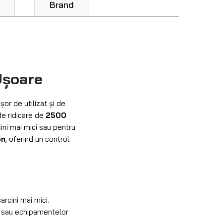
Brand
Ușoare
or de utilizat și de
de ridicare de
2500
cini mai mici sau pentru
on
, oferind un control
arcini mai mici.
r sau echipamentelor