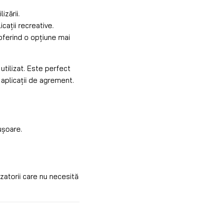
izării.
cații recreative.
 oferind o opțiune mai
 utilizat. Este perfect
 aplicații de agrement.
ușoare.
zatorii care nu necesită