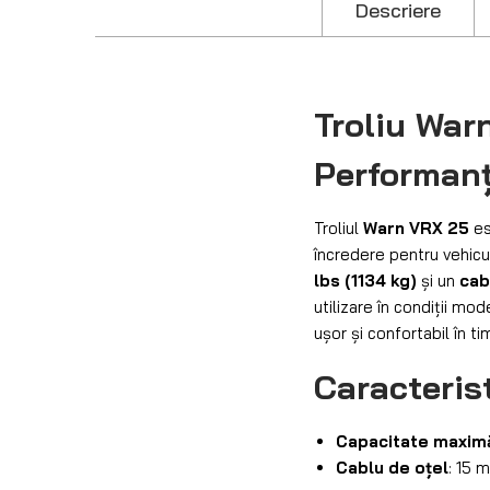
Descriere
Troliu War
Performan
Troliul
Warn VRX 25
es
încredere pentru vehicul
lbs (1134 kg)
și un
cab
utilizare în condiții mod
ușor și confortabil în timp
Caracterist
Capacitate maxim
Cablu de oțel
: 15 