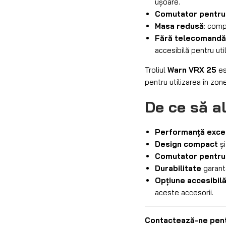
ușoare.
Comutator pentru 
Masa redusă
: comp
Fără telecomandă 
accesibilă pentru uti
Troliul
Warn VRX 25
es
pentru utilizarea în zon
De ce să al
Performanță exce
Design compact
și
Comutator pentru
Durabilitate
garanta
Opțiune accesibil
aceste accesorii.
Contactează-ne pentr