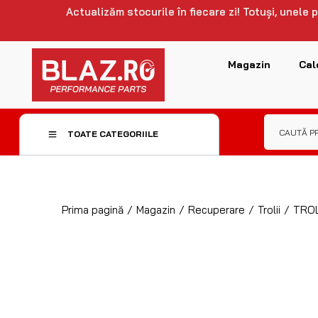
Actualizăm stocurile în fiecare zi! Totuși, unele
Magazin
Cal
TOATE CATEGORIILE
Prima pagină
/
Magazin
/
Recuperare
/
Trolii
/
TROL