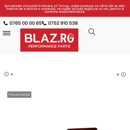
Actualizăm stocurile în fiecare zi! Totuși, unele produse se vând cât ai clipi.
Înainte de a achita o comandă, vă rugăm să luați legătura cu noi, pentru a
confirma disponibilitatea.
0765 00 00 65
0752 910 538
«
»
Precomandă