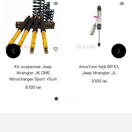
Kit suspensie Jeep
Amortizor față BP-51,
Wrangler JK OME
Jeep Wrangler JL
Nitrocharger Sport +5cm
3.100
lei
6.100
lei