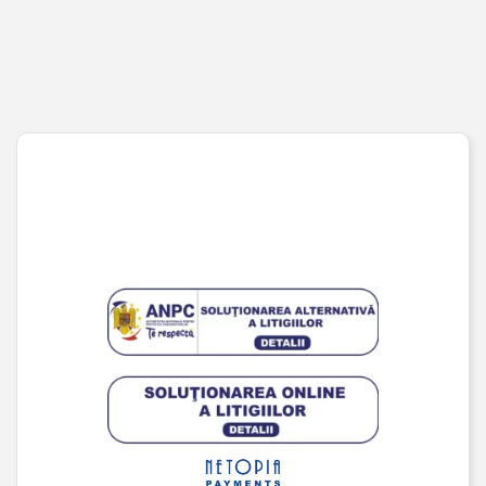
Coș de cumpărături
Pagina de finalizare comandă
Wishlist
URMĂREȘTE-NE PE SOCIAL MEDIA