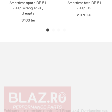
Amortizor spate BP-51,
Amortizor față BP-51
Jeep Wrangler JL,
Jeep JK
dreapta
2.970
lei
3.100
lei
Echipamente premium pentru Off Road 4×4, Overlanding sau
Camping.