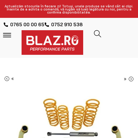
Actualizăm stocurile în fiecare zi! Totuși, unele produse se vând cât ai clipi.
Înainte de a achita o comandă, vă rugăm să luați legătura cu noi, pentru a
confirma disponibilitatea.
0765 00 00 65
0752 910 538
«
»