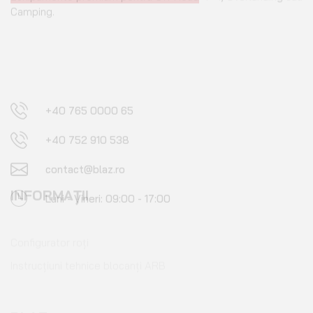
+40 765 0000 65
+40 752 910 538
contact@blaz.ro
Luni - Vineri: 09:00 - 17:00
INFORMAȚII
Configurator roți
Instrucțiuni tehnice blocanți ARB
BLAZ