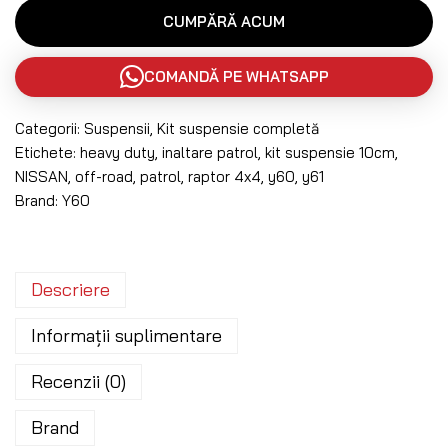
CUMPĂRĂ ACUM
COMANDĂ PE WHATSAPP
Categorii:
Suspensii
,
Kit suspensie completă
Etichete:
heavy duty
,
inaltare patrol
,
kit suspensie 10cm
,
NISSAN
,
off-road
,
patrol
,
raptor 4x4
,
y60
,
y61
Brand:
Y60
Descriere
Informații suplimentare
Recenzii (0)
Brand