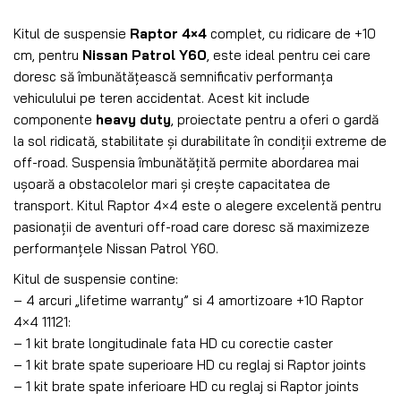
Kitul de suspensie
Raptor 4×4
complet, cu ridicare de +10
cm, pentru
Nissan Patrol Y60
, este ideal pentru cei care
doresc să îmbunătățească semnificativ performanța
vehiculului pe teren accidentat. Acest kit include
componente
heavy duty
, proiectate pentru a oferi o gardă
la sol ridicată, stabilitate și durabilitate în condiții extreme de
off-road. Suspensia îmbunătățită permite abordarea mai
ușoară a obstacolelor mari și crește capacitatea de
transport. Kitul Raptor 4×4 este o alegere excelentă pentru
pasionații de aventuri off-road care doresc să maximizeze
performanțele Nissan Patrol Y60.
Kitul de suspensie contine:
– 4 arcuri „lifetime warranty” si 4 amortizoare +10 Raptor
4×4 11121:
– 1 kit brate longitudinale fata HD cu corectie caster
– 1 kit brate spate superioare HD cu reglaj si Raptor joints
– 1 kit brate spate inferioare HD cu reglaj si Raptor joints