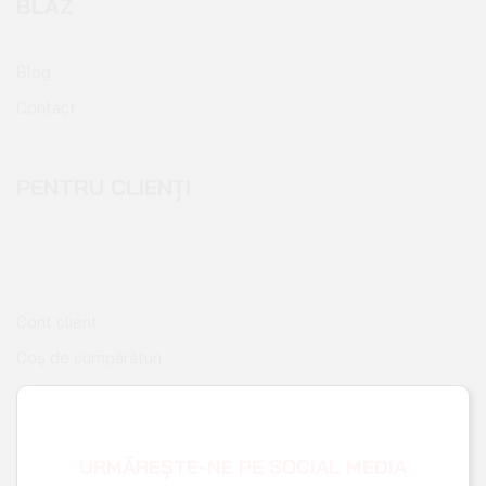
Blog
Contact
PENTRU CLIENȚI
Cont client
Coș de cumpărături
Pagina de finalizare comandă
Wishlist
URMĂREȘTE-NE PE SOCIAL MEDIA