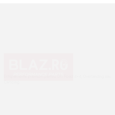
Echipamente premium pentru Off Road 4×4, Overlanding sau
Camping.
+40 765 0000 65
+40 752 910 538
contact@blaz.ro