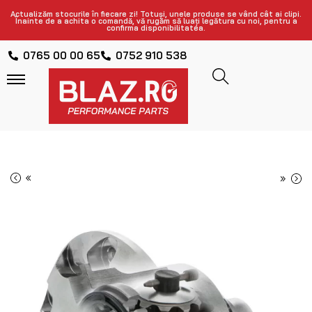
Actualizăm stocurile în fiecare zi! Totuși, unele produse se vând cât ai clipi.
Înainte de a achita o comandă, vă rugăm să luați legătura cu noi, pentru a
confirma disponibilitatea.
0765 00 00 65
0752 910 538
«
»