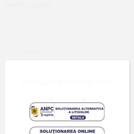
Cont client
Coș de cumpărături
Pagina de finalizare comandă
Wishlist
URMĂREȘTE-NE PE SOCIAL MEDIA