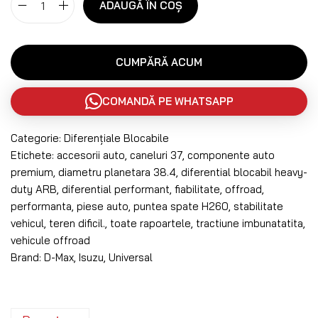
ADAUGĂ ÎN COȘ
CUMPĂRĂ ACUM
COMANDĂ PE WHATSAPP
Categorie:
Diferențiale Blocabile
Etichete:
accesorii auto
,
caneluri 37
,
componente auto
premium
,
diametru planetara 38.4
,
diferential blocabil heavy-
duty ARB
,
diferential performant
,
fiabilitate
,
offroad
,
performanta
,
piese auto
,
puntea spate H260
,
stabilitate
vehicul
,
teren dificil.
,
toate rapoartele
,
tractiune imbunatatita
,
vehicule offroad
Brand:
D-Max
,
Isuzu
,
Universal