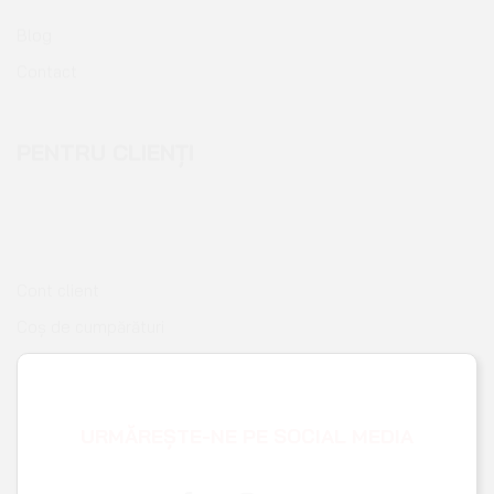
Contact
PENTRU CLIENȚI
Cont client
Coș de cumpărături
Pagina de finalizare comandă
Wishlist
URMĂREȘTE-NE PE SOCIAL MEDIA