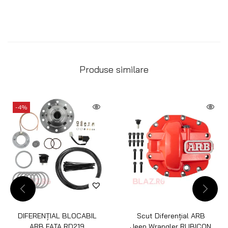
Produse similare
-4%
DIFERENȚIAL BLOCABIL
Scut Diferențial ARB
ARB FATA RD219
Jeep Wrangler RUBICON,