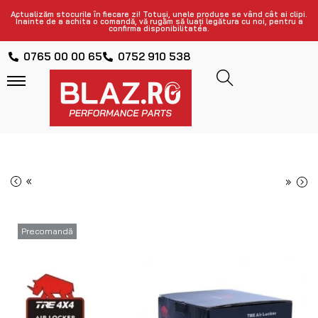
Actualizăm stocurile în fiecare zi! Totuși, unele produse se vând cât ai clipi.
Înainte de a achita o comandă, vă rugăm să luați legătura cu noi, pentru a
confirma disponibilitatea.
0765 00 00 65
0752 910 538
«
»
Precomandă