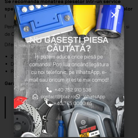
Se recomanda monatrea pieselor intr-un service
specializat 4×4, altfel riscati deteriorarea produselor
!
Pentru actionarea diferentialului blocabil mai aveti nevoie si
de
Compresor Aer
NU GĂSEȘTI PIESA
Diferential Blocabil Spate TRE 4×4 TR103 Dana 35 Jeep
CĂUTATĂ?
Îți putem aduce orice piesă pe
27 caneluri
Dana 35
comandă! Poți lua oricând legătura
Raport 2.73-3.31
cu noi telefonic, pe WhatsApp, e-
mail sau oricum îți este mai comod!
Garantie 12 luni.
+40 752 910 538
contact@blaz.ro
WhatsApp
Puteți consulta catalogul
cu
diferentiale
+40 765 0000 65
blocabile pentru compatibilitate :
Catalog
Diferentiale Blocabile TRE 4×4