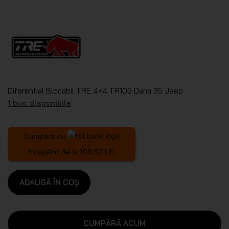
Diferential Blocabil TRE 4×4 TR103 Dana 35 Jeep
1 buc. disponibile
Cumpără cu
începând de la 109.50 LEI
ADAUGĂ ÎN COȘ
CUMPĂRĂ ACUM