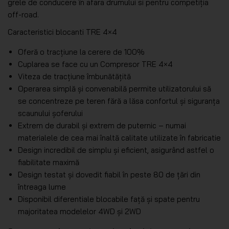
grele de conducere în afara drumului si pentru competiția
off-road.
Caracteristici blocanti TRE 4×4
Oferă o tracțiune la cerere de 100%
Cuplarea se face cu un Compresor TRE 4×4
Viteza de tracțiune îmbunătățită
Operarea simplă și convenabilă permite utilizatorului să
se concentreze pe teren fără a lăsa confortul și siguranța
scaunului șoferului
Extrem de durabil și extrem de puternic – numai
materialele de cea mai înaltă calitate utilizate în fabricatie
Design incredibil de simplu și eficient, asigurând astfel o
fiabilitate maximă
Design testat și dovedit fiabil în peste 80 de țări din
întreaga lume
Disponibil diferentiale blocabile față și spate pentru
majoritatea modelelor 4WD și 2WD