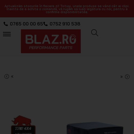
Actualizăm stocurile în fiecare zi! Totuși, unele produse se vând cât ai clipi.
Înainte de a achita o comandă, vă rugăm să luați legătura cu noi, pentru a
confirma disponibilitatea.
0765 00 00 65
0752 910 538
«
»