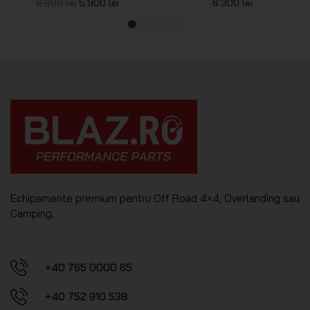
6.300
lei
5.900
lei
6.300
lei
Echipamente premium pentru Off Road 4×4, Overlanding sau
Camping.
+40 765 0000 65
+40 752 910 538