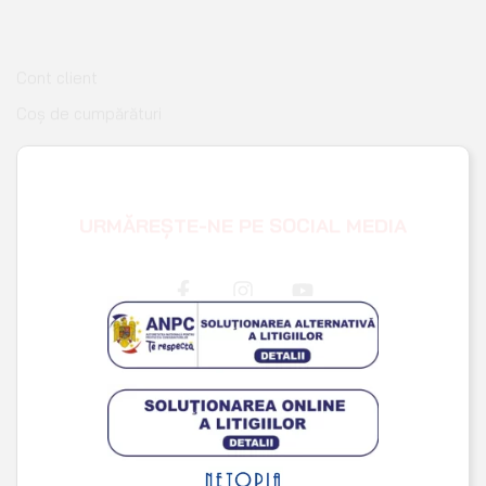
Coș de cumpărături
Pagina de finalizare comandă
Wishlist
URMĂREȘTE-NE PE SOCIAL MEDIA