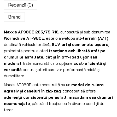
Recenzii (0)
Brand
Maxxis AT980E 265/75 R16
, cunoscută și sub denumirea
Wormdrive AT-980E
, este o anvelopă
all-terrain (A/T)
destinată vehiculelor
4×4, SUV-uri și camionete ușoare
,
proiectată pentru a oferi
tracțiune echilibrată atât pe
drumurile asfaltate, cât și în off-road ușor sau
moderat
. Este apreciată ca o opțiune
cost-eficientă și
versatilă
pentru șoferii care vor performanță mixtă și
durabilitate.
Maxxis AT980E este construită cu un
model de rulare
agresiv și caneluri în zig-zag
, conceput să ofere
aderență consistentă pe asfalt, macadam sau drumuri
neamenajate
, păstrând tracțiunea în diverse condiții de
teren.