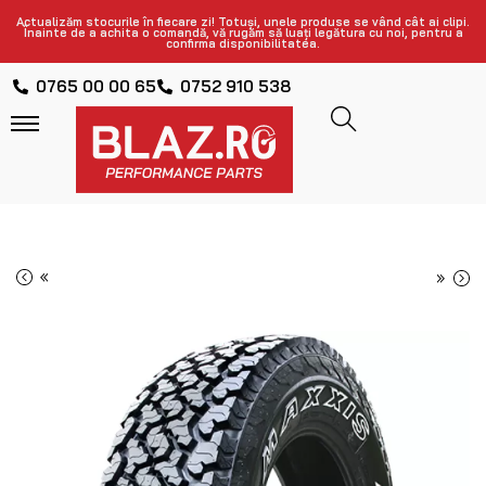
Actualizăm stocurile în fiecare zi! Totuși, unele produse se vând cât ai clipi.
Înainte de a achita o comandă, vă rugăm să luați legătura cu noi, pentru a
confirma disponibilitatea.
0765 00 00 65
0752 910 538
«
»