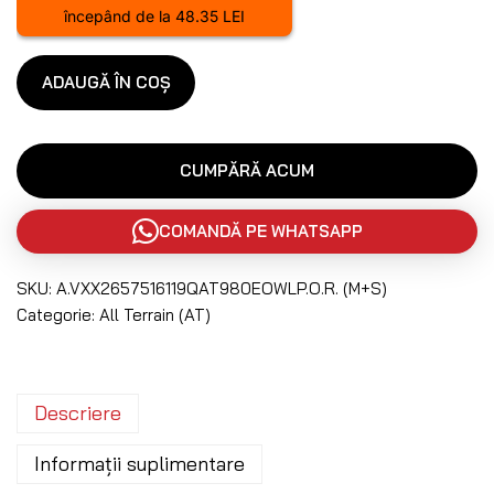
începând de la 48.35 LEI
ADAUGĂ ÎN COȘ
CUMPĂRĂ ACUM
COMANDĂ PE WHATSAPP
SKU:
A.VXX2657516119QAT980EOWLP.O.R. (M+S)
Categorie:
All Terrain (AT)
Descriere
Informații suplimentare