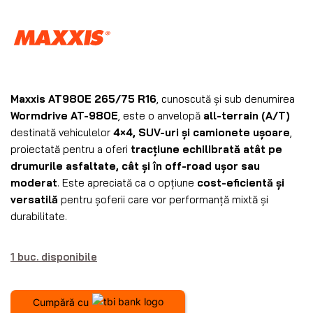
Maxxis AT980E 265/75 R16
, cunoscută și sub denumirea
Wormdrive AT-980E
, este o anvelopă
all-terrain (A/T)
destinată vehiculelor
4×4, SUV-uri și camionete ușoare
,
proiectată pentru a oferi
tracțiune echilibrată atât pe
drumurile asfaltate, cât și în off-road ușor sau
moderat
. Este apreciată ca o opțiune
cost-eficientă și
versatilă
pentru șoferii care vor performanță mixtă și
durabilitate.
1 buc. disponibile
Cumpără cu