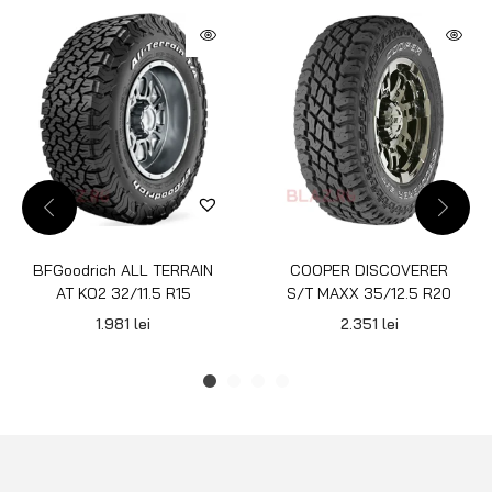
BFGoodrich ALL TERRAIN
COOPER DISCOVERER
AT KO2 32/11.5 R15
S/T MAXX 35/12.5 R20
1.981
lei
2.351
lei