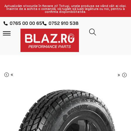
Actualizăm stocurile în fiecare zi! Totuși, unele produse se vând cât ai clipi.
Înainte de a achita o comandă, vă rugăm să luați legătura cu noi, pentru a
confirma disponibilitatea.
0765 00 00 65
0752 910 538
«
»