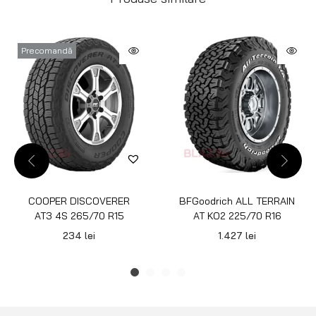
Precomandă
COOPER DISCOVERER
BFGoodrich ALL TERRAIN
AT3 4S 265/70 R15
AT KO2 225/70 R16
234
lei
1.427
lei