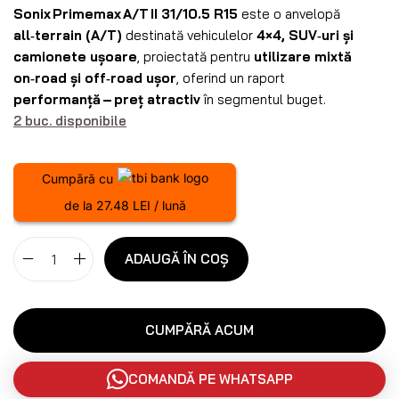
Sonix Primemax A/T II 31/10.5 R15
este o anvelopă
all‑terrain (A/T)
destinată vehiculelor
4×4, SUV‑uri și
camionete ușoare
, proiectată pentru
utilizare mixtă
on‑road și off‑road ușor
, oferind un raport
performanță – preț atractiv
în segmentul buget.
2 buc. disponibile
Cumpără cu
de la 27.48 LEI / lună
ADAUGĂ ÎN COȘ
CUMPĂRĂ ACUM
COMANDĂ PE WHATSAPP