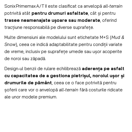
Sonix Primemax A/T II este clasificat ca anvelopă
all‑terrain
potrivită atât
pentru drumuri asfaltate
, cât și pentru
trasee neamenajate ușoare sau moderate
, oferind
tracțiune responsabilă pe diverse suprafețe.
Multe dimensiuni ale modelului sunt etichetate M+S (
Mud &
Snow
), ceea ce indică adaptabilitate pentru condiții variate
de vreme, inclusiv pe suprafețe umede sau ușor acoperite
de noroi sau zăpadă.
Design‑ul benzii de rulare echilibrează
aderența pe asfalt
cu capacitatea de a gestiona pietrișul, noroiul ușor și
drumurile de pământ
, ceea ce o face potrivită pentru
șoferii care vor o anvelopă
all‑terrain
fără costurile ridicate
ale unor modele premium.