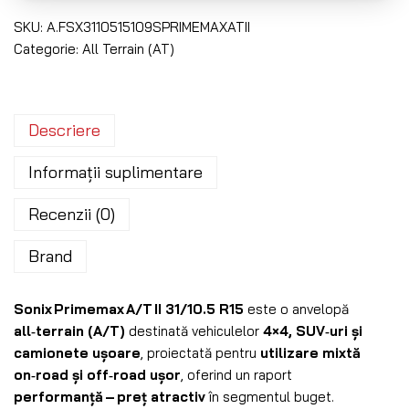
SKU:
A.FSX3110515109SPRIMEMAXATII
Categorie:
All Terrain (AT)
Descriere
Informații suplimentare
Recenzii (0)
Brand
Sonix Primemax A/T II 31/10.5 R15
este o anvelopă
all‑terrain (A/T)
destinată vehiculelor
4×4, SUV‑uri și
camionete ușoare
, proiectată pentru
utilizare mixtă
on‑road și off‑road ușor
, oferind un raport
performanță – preț atractiv
în segmentul buget.