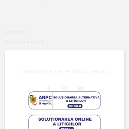
Coș de cumpărături
Pagina de finalizare comandă
Wishlist
URMĂREȘTE-NE PE SOCIAL MEDIA