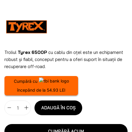
Troliul
Tyrex 6500P
cu cablu din oțel este un echipament
robust și fiabil, conceput pentru a oferi suport în situații de
recuperare off-road.
Cumpără cu
începând de la 54.93 LEI
ADAUGĂ ÎN COȘ
CUMPĂRĂ ACUM