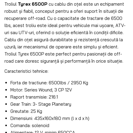
Troliul
Tyrex 6500P
cu cablu din oțel este un echipament
robust și fiabil, conceput pentru a oferi suport în situații de
recuperare off-road. Cu o capacitate de tractare de 6500
lbs, acest troliu este ideal pentru vehicule mai ușoare, ATV-
uri sau UTV-uri, oferind o soluție eficientă în condiții dificile.
Cablu din oțel asigură durabilitate și rezistență crescută la
uzură, iar mecanismul de operare este simplu și eficient.
Troliul Tyrex 6500P este perfect pentru pasionații de off-
road care doresc siguranță și performanță în orice situație.
Caracteristici tehnice:
Forta de tractiune: 6500lbs / 2950 Kg
Motor: Series Wound, 3 CP 12V
Raport transmisie: 216:1
Gear Train: 3- Stage Planetary
Greutate: 25 Kg
Dimensiuni: 435x160x180 mm (l x d x h)
Comanda: solenoid
Alimentare: 12 V, minim 650CCA