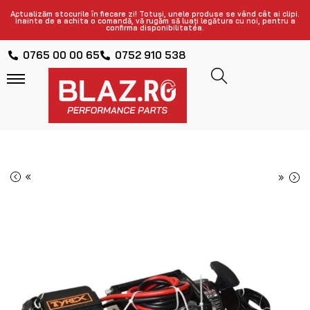
Actualizăm stocurile în fiecare zi! Totuși, unele produse se vând cât ai clipi.
Înainte de a achita o comandă, vă rugăm să luați legătura cu noi, pentru a
confirma disponibilitatea.
0765 00 00 65
0752 910 538
«
»