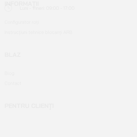
Configurator roți
Instrucțiuni tehnice blocanți ARB
BLAZ
Blog
Contact
PENTRU CLIENȚI
Cont client
Coș de cumpărături
Pagina de finalizare comandă