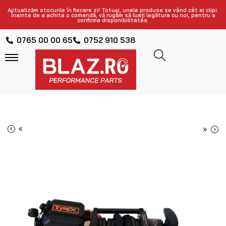
Actualizăm stocurile în fiecare zi! Totuși, unele produse se vând cât ai clipi.
Înainte de a achita o comandă, vă rugăm să luați legătura cu noi, pentru a
confirma disponibilitatea.
0765 00 00 65
0752 910 538
«
»