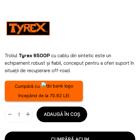
Troliul
Tyrex 6500P
cu cablu din sintetic este un
echipament robust și fiabil, conceput pentru a oferi suport în
situații de recuperare off-road.
Cumpără cu
începând de la 70.92 LEI
ADAUGĂ ÎN COȘ
CUMPĂRĂ ACUM