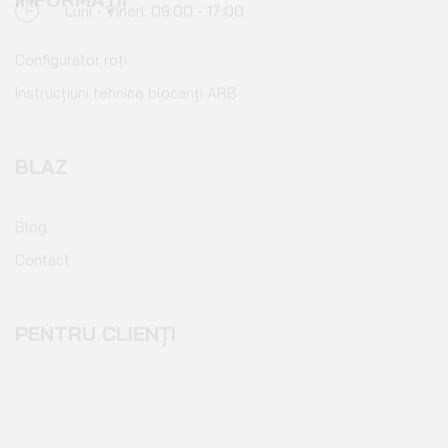
Configurator roți
Instrucțiuni tehnice blocanți ARB
BLAZ
Blog
Contact
PENTRU CLIENȚI
Cont client
Coș de cumpărături
Pagina de finalizare comandă