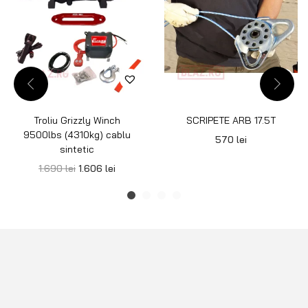
Troliu Grizzly Winch
SCRIPETE ARB 17.5T
9500lbs (4310kg) cablu
570
lei
sintetic
1.690
lei
1.606
lei