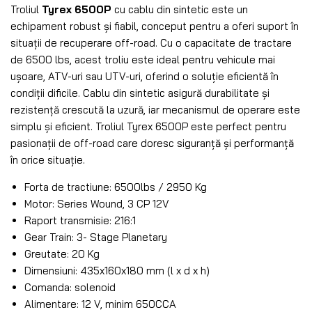
Troliul
Tyrex 6500P
cu cablu din sintetic este un
echipament robust și fiabil, conceput pentru a oferi suport în
situații de recuperare off-road. Cu o capacitate de tractare
de 6500 lbs, acest troliu este ideal pentru vehicule mai
ușoare, ATV-uri sau UTV-uri, oferind o soluție eficientă în
condiții dificile. Cablu din sintetic asigură durabilitate și
rezistență crescută la uzură, iar mecanismul de operare este
simplu și eficient. Troliul Tyrex 6500P este perfect pentru
pasionații de off-road care doresc siguranță și performanță
în orice situație.
Forta de tractiune: 6500lbs / 2950 Kg
Motor: Series Wound, 3 CP 12V
Raport transmisie: 216:1
Gear Train: 3- Stage Planetary
Greutate: 20 Kg
Dimensiuni: 435x160x180 mm (l x d x h)
Comanda: solenoid
Alimentare: 12 V, minim 650CCA